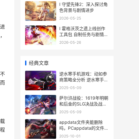
I 守望先锋2：深入探讨角
色背景与剧情进步
2026-05-25
进
I 霍格沃茨之遗上线创作
工具包 自制任务与剧情全
，
新体验
2026-05-26
经典文章
不
逆水寒手机游戏：动如参
商策略全分析 逆水寒手机
而
游戏手柄怎么用
2025-05-09
萨尔浒战役：1619年明朝
和后金的SLG决战及战役
经过 萨尔浒战役如果明朝
2025-05-09
打赢了
载
appdata文件夹能删除
吗，PCappdata的文件能
程
删吗 appdata文件夹在哪
2025-10-01