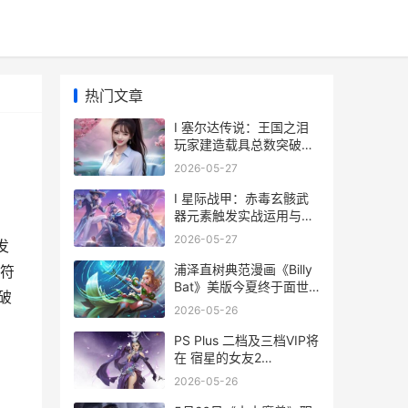
热门文章
I 塞尔达传说：王国之泪
玩家建造载具总数突破一
亿
2026-05-27
I 星际战甲：赤毒玄骸武
器元素触发实战运用与评
测解析
2026-05-27
发
浦泽直树典范漫画《Billy
符
Bat》美版今夏终于面世
破
浦泽直树画集
2026-05-26
PS Plus 二档及三档VIP将
在 宿星的女友2
―destiny star
2026-05-26
girlfriend― 最终内容升级