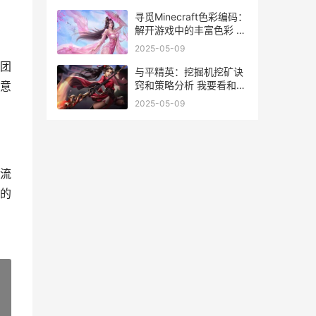
里,怎么找不到
寻觅Minecraft色彩编码：
解开游戏中的丰富色彩 我
的世界有了色彩
2025-05-09
团
与平精英：挖掘机挖矿诀
窍和策略分析 我要看和平
意
精英图片矿场解密
2025-05-09
流
的
»