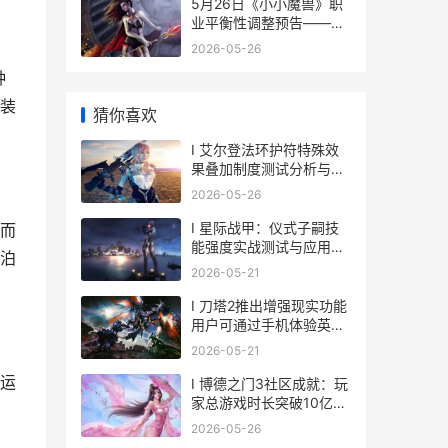
上线同日迎来该作入库
5月26日《小小魔兽》职
psd 2g
业平衡性调整预告——英
雄天赋调整 小小魔王百度
2026-05-26
百科
种
装
猜你喜欢
I 艾尔登法环护符特殊效
果叠加制度测试分析与展
望
2026-05-26
I 星际战甲：仪式子嗣技
而
能强度实战测试与应用探
泊
索
2026-05-21
I 刀塔2推出增强现实功能
用户可通过手机体验英雄
之战
2026-05-21
运
I 博德之门3社区成就：玩
家总游戏时长突破10亿小
时
2026-05-26