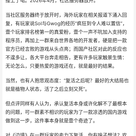
接上了电。2026年4月，社区服务器放开。
当社区服务器终于放开时，海外玩家在相关报道下涌入回
复，有玩家说Sol与Gwog的经历“疯狂到令人难以置信”
，
壹个
玩家排名榜第一的真爱粉
，壹个一声不吭
加入支持
的
程序员，再加上一群来自世界各地的开发者，硬是把一款
官方已经言败的游戏从头点亮
；而国产社区对此的反应也
不遑多让，各大平台奔走相告，更有许多玩家触景生情：
无论怎么，只要热爱的游戏还在，就是最好的结果。
当然，也有人抱悲观态度
：“复活之后呢？最好的大结局也
就是植物人状态，活了之后立刻又死”。
但
点评
同样
有人认为
，承认复活本身或许化解不了最根本
的问题，可一群素不相识的玩家为了一款凉透的国内游戏
做到这一步，这件事
本身就是壹个奇迹了
。
对
《
边境
》
在一群玩家的卖力下复活
，
你
有
啥子
想法
？
欢