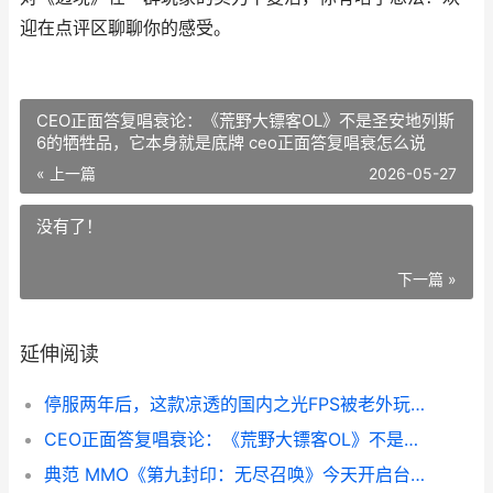
迎
在
点评区
聊聊
你的
感受
。
CEO正面答复唱衰论：《荒野大镖客OL》不是圣安地列斯
6的牺牲品，它本身就是底牌 ceo正面答复唱衰怎么说
« 上一篇
2026-05-27
没有了！
下一篇 »
延伸阅读
停服两年后，这款凉透的国内之光FPS被老外玩家偷偷救活了 停服是不是永久的
CEO正面答复唱衰论：《荒野大镖客OL》不是圣安地列斯6的牺牲品，它本身就是底牌 ceo正面答复唱衰怎么说
典范 MMO《第九封印：无尽召唤》今天开启台港澳事前预约 典范9第7本