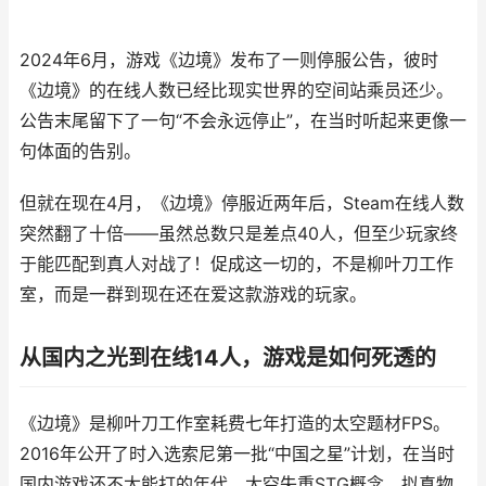
2024年6月，
游戏《边境》
发布了一则停服公告
，
彼时
《边境》的在线人数已经比现实世界的空间站乘员还少。
公告末尾
留下了一句
“不会永远停止”，在当时听起来更像一
句体面的告别。
但就在现在4月，《边境》停服近两年后，Steam在线人数
突然翻了十倍
——
虽然总数
只是
差点40人，但
至少
玩家终
于能匹配到
真
人对战了
！
促成这一切的，不是柳叶刀工作
室，而是一群到现在还在爱这款游戏的玩家。
从国内之光到在线14人，游戏是如何死透的
《边境》是柳叶刀工作室耗费七年打造的太空题材FPS。
2016年公开了时入选索尼第一批“中国之星”计划，在
当时
国内游戏还不太能打的年代，太空失重STG概念、拟真物