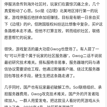
停服消息传到海外社区时，
玩家们在震惊沉痛之余，几个
真爱粉
动了心思。Sol是《边境》北美地区排行第一的玩
家，游戏停服后他拼命加班赚钱，目标是有朝一日亲自买
下《边境》的IP。但跨国版权纠纷远比想象中复杂，买IP这
条路根本走不通。
但
他
不打算
言败，转而组织社区，联络
愿意帮忙的玩家。
很快，游戏复活的最大功臣Gwog也登场了。有人提了一
句“可以开壹个属于玩家的社区服务器”，Gwog二话不说就
最初研究技术难关。搭私服
绝非易事，
服务器端代码与通
信协议需要逆给工程，他通过欺骗客户端、绕过无服务器
回包等技术手段，硬生生把这条路走通了。
几乎同时，国产也有玩家最初破解工作。Sol联络组织、承
担服务器费用，Gwog攻克技术难关，国产外的开发者陆
续加入。一群人用爱发电，把这款没人看好的死游戏从头