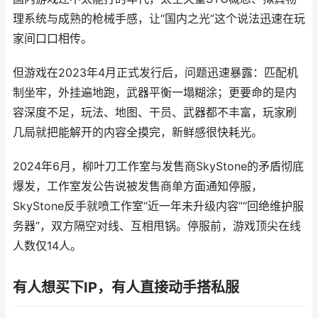
理系统与成熟的枪械手感，让“国内之光”这个说法
迅速在玩
家间口口相传
。
但游戏在
2023年4月正式发行后，问题迅速暴露
：
匹配机
制坐牢，外挂遍地跑，武器平衡一塌糊涂
；
更要命的是内
容深度不足
，
玩法、地图、干员、武器都不丰富，玩家刷
几局就把能解开的内容全摸完，新鲜感很快耗光。
2024年6月，柳叶刀工作室与发售商SkyStone的矛盾彻底
爆发
，
工作室发公告说被发售商单方面通知停服，
SkyStone反手就喷工作室“近一年未升级内容”“回绝维护服
务器”，双方隔空对线、互相甩锅。停服前，游戏顶尖在线
人数仅14人。
有人想买下IP，有人直接动手搭私服