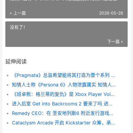
« 上一篇
2026-05-28
没有了！
下一篇 »
延伸阅读
《Pragmata》总监希望能将其打造为壹个系列 momenta 总监
知情人士称《Persona 6》人物泄露属实 知情人士是谁
《班卓熊：格兰蒂的复仇》是 Xbox Player Voice 上玩家呼声顶尖的游戏系列 班卓酒吧近期演出
进入后室 Get into Backrooms 2 要来了吗 进入后室还能出来吗
Remedy CEO：在 圣安地列斯6 附近发行游戏是件好事
Cataclysm Arcade 开启 Kickstarter 众筹，承诺玩家的胜利将决定这款 TCG 的经历走给