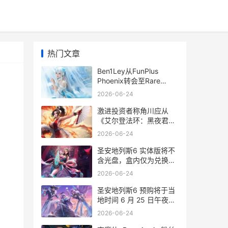
热门文章
Ben1Ley从FunPlus
Phoenix转会至Rare
Atom
2026-06-24
激进投资者称角川应从
《艾尔登法环：黑夜君
临》中获得更多利润，
2026-06-24
CEO在股东投票中顺利留
任 激进投资者的投资策略
圣安地列斯6 实体版将不
含光盘，盒内仅为兑换码
圣安地列斯63
2026-06-24
圣安地列斯6 预购将于当
地时间 6 月 25 日午夜开
启，终极版及预购奖励已
2026-06-24
确认 圣安地列斯任务6