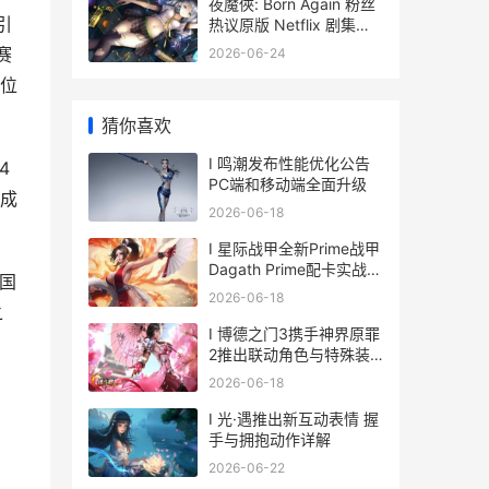
夜魔俠: Born Again 粉丝
引
热议原版 Netflix 剧集争
议人物回归 夜魔侠电影
列赛
2026-06-24
场位
猜你喜欢
I 鸣潮发布性能优化公告
4
PC端和移动端全面升级
的成
2026-06-18
I 星际战甲全新Prime战甲
Dagath Prime配卡实战评
中国
测与展望解析
2026-06-18
之
I 博德之门3携手神界原罪
2推出联动角色与特殊装
备
2026-06-18
I 光·遇推出新互动表情 握
手与拥抱动作详解
2026-06-22