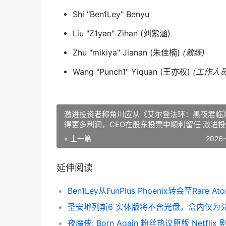
Shi "Ben1Ley" Benyu
Liu "Z1yan" Zihan (刘紫涵)
Zhu "mikiya" Jianan (朱佳楠)
(教练)
Wang "Punch1" Yiquan (王亦权)
(工作人员
激进投资者称角川应从《艾尔登法环：黑夜君临
得更多利润，CEO在股东投票中顺利留任 激进
的投资策略
« 上一篇
2026
延伸阅读
Ben1Ley从FunPlus Phoenix转会至Rare At