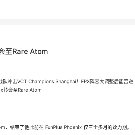
转会至Rare Atom
战队冲击VCT Champions Shanghai！FPX阵容大调整后能否逆
ix转会至Rare Atom
e Atom，结束了他此前在 FunPlus Phoenix 仅三个多月的效力期。