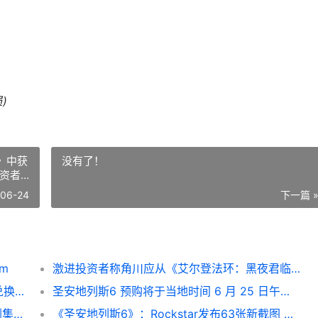
)
》中获
没有了！
投资者
-06-24
下一篇 
om
激进投资者称角川应从《艾尔登法环：黑夜君临》中获得更多利润，CEO在股东投票中顺利留任 激进投资者的投资策略
圣安地列斯6 实体版将不含光盘，盒内仅为兑换码 圣安地列斯63
圣安地列斯6 预购将于当地时间 6 月 25 日午夜开启，终极版及预购奖励已确认 圣安地列斯任务6
夜魔俠: Born Again 粉丝热议原版 Netflix 剧集争议人物回归 夜魔侠电影
《圣安地列斯6》：Rockstar发布63张新截图 《圣安地列斯热咖啡》全集免费观看