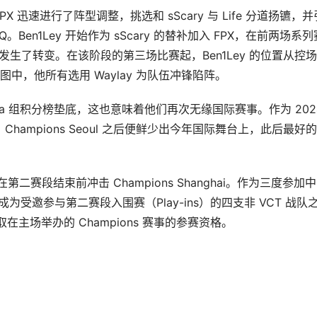
FPX 迅速进行了阵型调整，挑选和 sScary 与 Life 分道扬镳，并
 KovaQ。Ben1Ley 开始作为 sScary 的替补加入 FPX，在前两场系
人物发生了转变。在该阶段的第三场比赛起，Ben1Ley 的位置从控
，他所有选用 Waylay 为队伍冲锋陷阵。
lpha 组积分榜垫底，这也意味着他们再次无缘国际赛事。作为 202
hampions Seoul 之后便鲜少出今年国际舞台上，此后最好
力争在第二赛段结束前冲击 Champions Shanghai。作为三度参加
成为受邀参与第二赛段入围赛（Play-ins）的四支非 VCT 战队
在主场举办的 Champions 赛事的参赛资格。