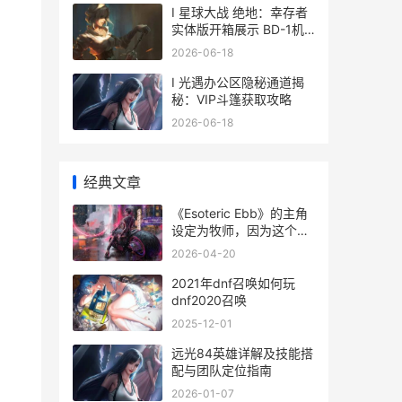
I 星球大战 绝地：幸存者
实体版开箱展示 BD-1机
器人精细赏析
2026-06-18
I 光遇办公区隐秘通道揭
秘：VIP斗篷获取攻略
2026-06-18
经典文章
《Esoteric Ebb》的主角
设定为牧师，因为这个职
业太强了 esoteric d
2026-04-20
2021年dnf召唤如何玩
dnf2020召唤
2025-12-01
远光84英雄详解及技能搭
配与团队定位指南
2026-01-07