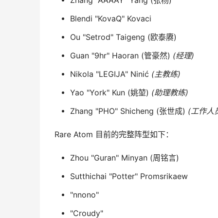
Zhang "AAAAY" Yang (张杨)
Blendi "KovaQ" Kovaci
Ou "Setrod" Taigeng (欧泰赓)
Guan "9hr" Haoran (管豪然)
(经理)
Nikola "LEGIJA" Ninić
(主教练)
Yao "York" Kun (姚堃)
(助理教练)
Zhang "PHO" Shicheng (张世成)
(工作人
Rare Atom 目前的完整阵型如下：
Zhou "Guran" Minyan (周铭言)
Sutthichai "Potter" Promsrikaew
"nnono"
"Croudy"