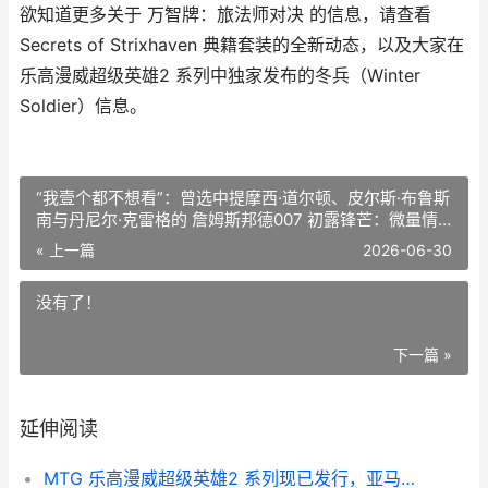
欲知道更多关于 万智牌：旅法师对决 的信息，请查看
Secrets of Strixhaven 典籍套装的全新动态，以及大家在
乐高漫威超级英雄2 系列中独家发布的冬兵（Winter
Soldier）信息。
“我壹个都不想看”：曾选中提摩西·道尔顿、皮尔斯·布鲁斯
南与丹尼尔·克雷格的 詹姆斯邦德007 初露锋芒：微量情
愫 前选角导演否定了目前的 007 初露锋芒 热门人选 我一
« 上一篇
2026-06-30
个都不放过小说免费
没有了！
下一篇 »
延伸阅读
MTG 乐高漫威超级英雄2 系列现已发行，亚马逊大促优惠现已开启 乐高漫威超级