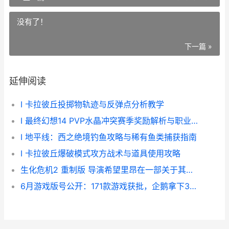
没有了！
下一篇 »
延伸阅读
I 卡拉彼丘投掷物轨迹与反弹点分析教学
I 最终幻想14 PVP水晶冲突赛季奖励解析与职业强度排名
I 地平线：西之绝境钓鱼攻略与稀有鱼类捕获指南
I 卡拉彼丘爆破模式攻方战术与道具使用攻略
生化危机2 重制版 导演希望里昂在一部关于其退休生活的休闲游戏中回归——这听起来和 生化危机4：重制版 Requiem 截然不同。 生化危机2重制版下载
6月游戏版号公开：171款游戏获批，企鹅拿下3个，仙剑四重制版过审 4月游戏版号