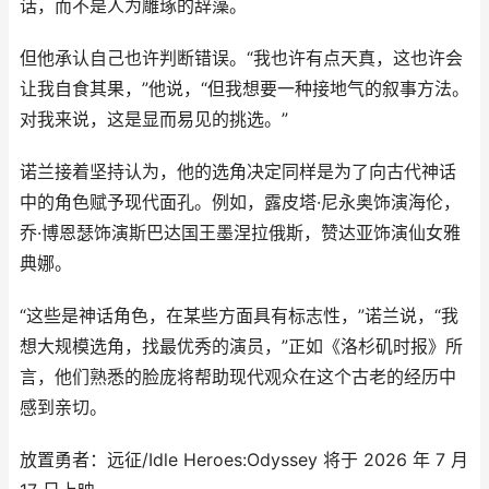
话，而不是人为雕琢的辞藻。
但他承认自己也许判断错误。“我也许有点天真，这也许会
让我自食其果，”他说，“但我想要一种接地气的叙事方法。
对我来说，这是显而易见的挑选。”
诺兰接着坚持认为，他的选角决定同样是为了向古代神话
中的角色赋予现代面孔。例如，露皮塔·尼永奥饰演海伦，
乔·博恩瑟饰演斯巴达国王墨涅拉俄斯，赞达亚饰演仙女雅
典娜。
“这些是神话角色，在某些方面具有标志性，”诺兰说，“我
想大规模选角，找最优秀的演员，”正如《洛杉矶时报》所
言，他们熟悉的脸庞将帮助现代观众在这个古老的经历中
感到亲切。
放置勇者：远征/Idle Heroes:Odyssey 将于 2026 年 7 月