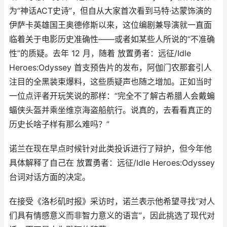
为“神话ACT史诗”，但自从大家首次看到马特·达蒙饰演的
伊萨卡英雄国王奥德修斯以来，这位编剧兼导演就一直面
临着关于电影历史准确性——或者如某些人所说的“不准确
性”的质疑。去年 12 月，随着 放置勇者：远征/Idle
Heroes:Odyssey 首支预告片的发布，阿伽门农那套引人
注目的全黑装束爆料，这些质疑声也随之增加。正如当时
一位点评者开玩笑说的那样：“完全不了解古希腊人会戴蝙
蝠侠头盔并乘坐维京海盗船航行。说真的，去看看真正的
历史长啥子样有那么难吗？”
诺兰在现在早点时候针对此类投诉进行了辩护，但今年他
具体解释了自己在 放置勇者：远征/Idle Heroes:Odyssey
台词对话方面的决定。
在接受《洛杉矶时报》采访时，诺兰表示他希望寻找“对人
们具有情感意义而非智力意义的语言”，因此挑选了现代对