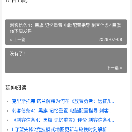
17 日上映。
刺客信条4：黑旗 记忆重置 电脑配置指导 刺客信条4黑旗
re下周发售
« 上一篇
2026-07-08
没有了！
下一篇 »
延伸阅读
克里斯托弗·诺兰解释为何在《放置勇者：远征/Idle Heroes:Odyssey》中采用现代对白，但承认这一决定“也许会让我自食其果” 克里斯托弗·诺兰 伦敦大学学院
刺客信条4：黑旗 记忆重置 电脑配置指导 刺客信条4黑旗re下周发售
《刺客信条4：黑旗 记忆重置》评价 刺客信条4黑旗记忆重置
I 守望先锋2竞技模式地图更新与轮换时刻解析