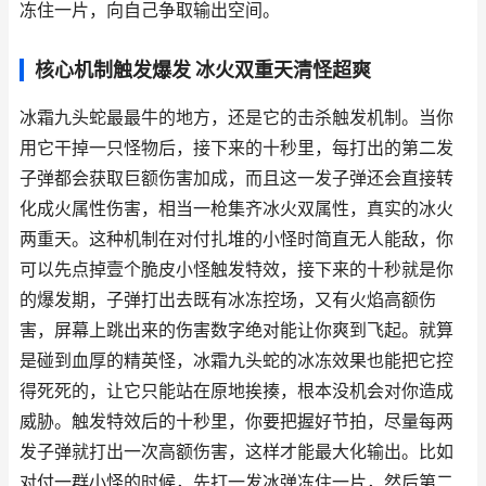
冻住一片，向自己争取输出空间。
核心机制触发爆发 冰火双重天清怪超爽
冰霜九头蛇最最牛的地方，还是它的击杀触发机制。当你
用它干掉一只怪物后，接下来的十秒里，每打出的第二发
子弹都会获取巨额伤害加成，而且这一发子弹还会直接转
化成火属性伤害，相当一枪集齐冰火双属性，真实的冰火
两重天。这种机制在对付扎堆的小怪时简直无人能敌，你
可以先点掉壹个脆皮小怪触发特效，接下来的十秒就是你
的爆发期，子弹打出去既有冰冻控场，又有火焰高额伤
害，屏幕上跳出来的伤害数字绝对能让你爽到飞起。就算
是碰到血厚的精英怪，冰霜九头蛇的冰冻效果也能把它控
得死死的，让它只能站在原地挨揍，根本没机会对你造成
威胁。触发特效后的十秒里，你要把握好节拍，尽量每两
发子弹就打出一次高额伤害，这样才能最大化输出。比如
对付一群小怪的时候，先打一发冰弹冻住一片，然后第二