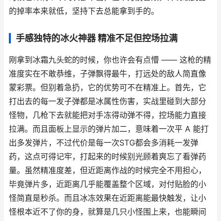
的掉率本来就低，坚持下去总能拿到手的。
手感独特的冰火神器 精准不足但控场拉满
刚拿到冰霜九头蛇的时候，你也许会有点懵 —— 这枪的精
准度实在不敢恭维，子弹飘得最牛，打远处的敌人简直像
蒙彩票。但别着急扔，它的优势可不在精准上。首先，它
打出去的每一发子弹都是冰属性伤害，实战里碰到大部分
怪物，几枪下去就能把对手冻得动弹不得，控场能力直接
拉满。而且面板上显示的弹片加二，意味着一次平 A 能打
出多发弹片，不过代价是每一次STG都会多消耗一发弹
药，这点可得记牢，打起来的时候别光顾着爽忘了看弹药
量。虽然精准度差，但近距离作战的时候完全不用担心，
毕竟弹片多，近距离几乎能覆盖整个区域，对付贴脸的小
怪简直是秒杀。而且冰冻效果在近距离能最快触发，让小
怪根本近不了你的身，就算是几只小怪围上来，也能瞬间