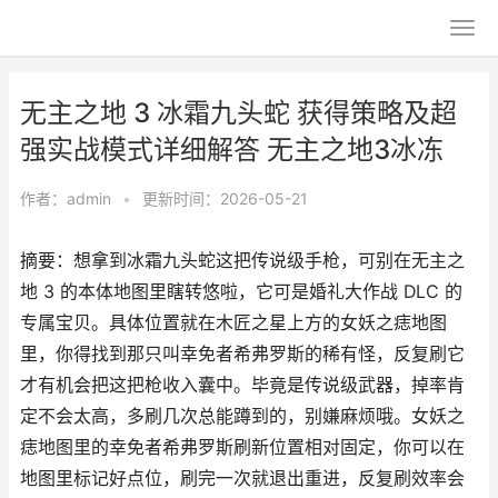
无主之地 3 冰霜九头蛇 获得策略及超
强实战模式详细解答 无主之地3冰冻
作者：
admin
•
更新时间：2026-05-21
摘要：想拿到冰霜九头蛇这把传说级手枪，可别在无主之
地 3 的本体地图里瞎转悠啦，它可是婚礼大作战 DLC 的
专属宝贝。具体位置就在木匠之星上方的女妖之痣地图
里，你得找到那只叫幸免者希弗罗斯的稀有怪，反复刷它
才有机会把这把枪收入囊中。毕竟是传说级武器，掉率肯
定不会太高，多刷几次总能蹲到的，别嫌麻烦哦。女妖之
痣地图里的幸免者希弗罗斯刷新位置相对固定，你可以在
地图里标记好点位，刷完一次就退出重进，反复刷效率会