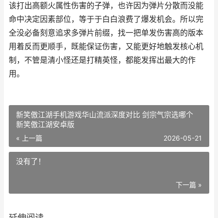
该打出高额火属性伤害的子弹，也许因为弹片分散而没能
命中决定因素部位，等于于白白浪费了爆发机会。所以完
全没必备刻意追求多弹片前缀，找一把单发伤害高的版本
用着反而更顺手，既能保证伤害，又能更好地触发核心机
制，不管是清小怪还是打精英怪，都能发挥出最大的作
用。
新笑傲江湖手机游戏华山流派深度对比 剑宗气宗选哪个
新笑傲江湖安卓版
« 上一篇
2026-05-21
没有了！
下一篇 »
延伸阅读