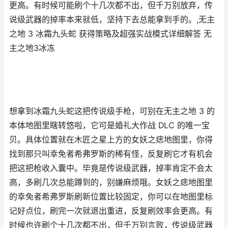
更高。有时候可能刷个十几次都不出，但千万别放弃，传
说级武器的掉率本来就低，坚持下去总能拿到手的。,无主
之地 3 冰霜九头蛇 获得策略及超强实战模式详细解答 无
主之地3冰冻
想拿到冰霜九头蛇这把传说级手枪，可别在无主之地 3 的
本体地图里瞎转悠啦，它可是婚礼大作战 DLC 的唯一宝
贝。具体位置就在木匠之星上方的女妖之痣地图里，你得
找到那只叫幸免者希弗罗斯的稀有怪，反复刷它才有机会
把这把枪收入囊中。毕竟是传说级武器，掉率肯定不会太
高，多刷几次总能蹲到的，别嫌麻烦哦。女妖之痣地图里
的幸免者希弗罗斯刷新位置比较固定，你可以在地图里标
记好点位，刷完一次就退出重进，反复刷效率会更高。有
时候也许刷个十几次都不出，但千万别言败，传说级武器