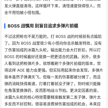
发火弹直接清场，这样循环下来，清怪速度快得惊人，完
全不用怕被小怪包围。
BOSS 战慎用 别盲目追求多弹片前缀
不过这把枪也不是万能的，打 BOSS 战的时候就有点尴尬
了。因为 BOSS 战里很少有小怪向你击杀触发特效，没有
了伤害加成的冰霜九头蛇，输出能力会大打折扣，所以打
BOSS 的时候最好还是换一把更适合的武器。另外，很多
人看到这把枪弹片多，就想着刷个多弹片前缀的版本，觉
得这样 AOE 能力会更强。但实际用起来你会发现，多弹片
版本虽然子弹满天飞，但每一发的伤害都被分摊了，而且
弹药消耗快得离谱，打着打着就没子弹了，到时候只能躲
在角落里换弹药，反而影响战斗节拍。更决定因素的是，
冰霜九头蛇的核心特效需要精准触发第二发子弹，弹片太
多反而不好控制，很容易浪费掉伤害加成的机会，本来应