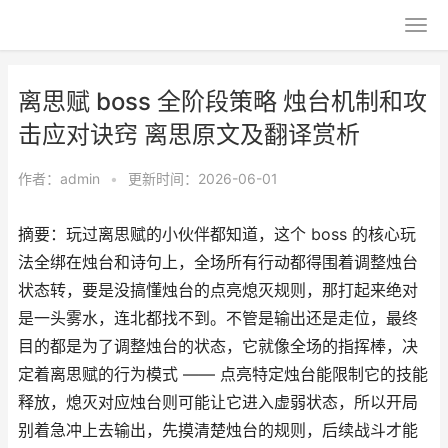
离思赋 boss 全阶段策略 烛台机制和攻
击应对诀窍 离思原文及翻译赏析
作者：
admin
•
更新时间：2026-06-01
摘要：玩过离思赋的小伙伴都知道，这个 boss 的核心玩
法全绑在烛台和诗句上，全场所有行动都得围着调整烛台
状态转，要是没搞懂烛台的点亮熄灭规则，那打起来绝对
是一头雾水，连北都找不到。不管是输出还是走位，最终
目的都是为了调整烛台的状态，它就像全场的指挥棒，决
定着离思赋的行为模式 —— 点亮特定烛台能限制它的技能
释放，熄灭对应烛台则可能让它进入虚弱状态，所以开局
别着急冲上去输出，先摸清楚烛台的规则，后续战斗才能