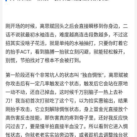
刚开场的时候，离思赋回头之后会直接瞬移到你身边，二
话不说就最初水袖连击，难度越高连击段数越多，不过这
招其实没啥子花活，就是单纯的水袖抽打，只要你盯着它
的抬手ACT，看到胳膊一抬就立刻闪避，就能轻松躲开，
别慌，节拍找对了根本不会被打到。
第一阶段还有个非常坑人的状态叫 “独自惆怅”，离思赋被
你攻击后有一定几率触发这个状态，触发后它会站在原地
一动不动，还自己掉血，这时候千万别脑子一热上去补
刀！我当初首次打就吃了这个亏，以为捡实惠输出，结果
刚抬手攻击，它立刻解除惆怅状态，身上冒金光直接放个
高伤害反击技能，那伤害真的疼到骨子里，还好我反应快
闪过去了，要是慢半拍直接半血没了。所以看到它进入惆
怅状态，你就老老实实站旁边等，或者趁机去调整烛台状