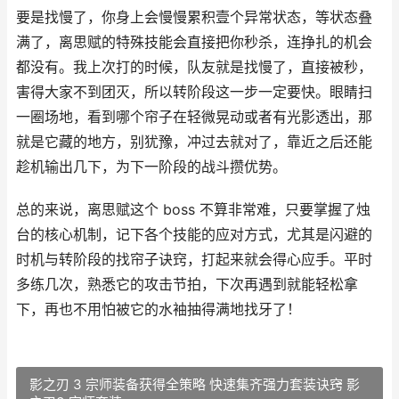
要是找慢了，你身上会慢慢累积壹个异常状态，等状态叠
满了，离思赋的特殊技能会直接把你秒杀，连挣扎的机会
都没有。我上次打的时候，队友就是找慢了，直接被秒，
害得大家不到团灭，所以转阶段这一步一定要快。眼睛扫
一圈场地，看到哪个帘子在轻微晃动或者有光影透出，那
就是它藏的地方，别犹豫，冲过去就对了，靠近之后还能
趁机输出几下，为下一阶段的战斗攒优势。
总的来说，离思赋这个 boss 不算非常难，只要掌握了烛
台的核心机制，记下各个技能的应对方式，尤其是闪避的
时机与转阶段的找帘子诀窍，打起来就会得心应手。平时
多练几次，熟悉它的攻击节拍，下次再遇到就能轻松拿
下，再也不用怕被它的水袖抽得满地找牙了！
影之刃 3 宗师装备获得全策略 快速集齐强力套装诀窍 影