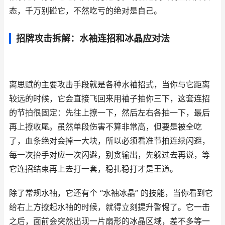
态，千万别碰它，不然吃亏的绝对是自己。
招牌攻击拆解：水袖连招和冰晶应对法
离思赋的主要攻击手段就是各种水袖招式，当你与它距离
较远的时候，它会直接飞回来用袖子抽你三下，这套连招
的节拍很固定：先往上撩一下，然后左右各抽一下，最后
再上撩收尾。虽然单段伤害不算非常高，但要是被全吃
了，血条绝对会掉一大块，所以必须看准节拍连续闪避，
每一次抬手对应一次闪避，别贪输出，先躲过去再说，等
它连招结束再上去打一套，稳扎稳打才是王道。
除了常规水袖，它还有个 “水袖冰晶” 的技能，当你看到它
给右上方撩起水袖的时候，就得立刻提升警惕了。它一击
之后，面前会突然出现一片扇形的冰晶区域，差不多等一