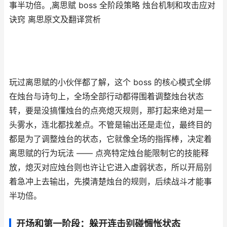
事半功倍。,离思赋 boss 全阶段策略 烛台机制和攻击应对
诀窍 离思原文及翻译赏析
玩过离思赋的小伙伴都了解，这个 boss 的核心模式全绑
在烛台与诗句上，全场全部行动都得围着调整烛台状态
转，要是没搞懂烛台的点亮熄灭规则，那打起来绝对是一
头雾水，连北都找差点。不管是输出还是走位，最终目的
都是为了调整烛台的状态，它就像全场的指挥棒，决定着
离思赋的行为玩法 —— 点亮特定烛台能限制它的技能释
放，熄灭对应烛台则也许让它进入虚弱状态，所以开局别
着急冲上去输出，先摸清楚烛台的规则，后续战斗才能事
半功倍。
开场和第一阶段：躲开连击别碰惆怅状态