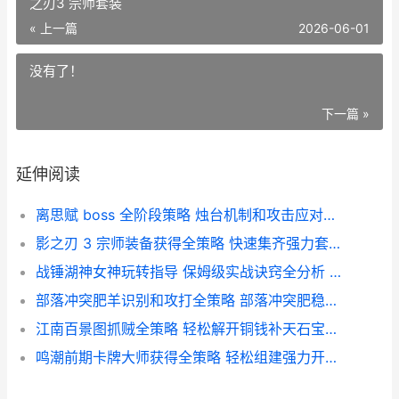
之刃3 宗师套装
« 上一篇
2026-06-01
没有了！
下一篇 »
延伸阅读
离思赋 boss 全阶段策略 烛台机制和攻击应对诀窍 离思原文及翻译赏析
影之刃 3 宗师装备获得全策略 快速集齐强力套装诀窍 影之刃3 宗师套装
战锤湖神女神玩转指导 保姆级实战诀窍全分析 战锤湖神女神玩什么职业
部落冲突肥羊识别和攻打全策略 部落冲突肥稳解说
江南百景图抓贼全策略 轻松解开铜钱补天石宝典 江南百景图抓人
鸣潮前期卡牌大师获得全策略 轻松组建强力开荒卡组 潮鸣出现的集数