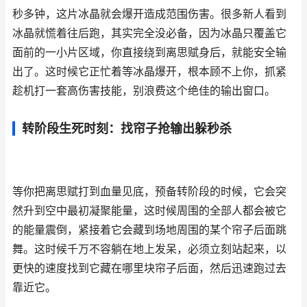
秒多钟，这片冰晶就会爆开造成范围伤害。很多新人看到
冰晶就慌着往后跑，其实完全没必备，因为冰晶只覆盖它
面前的一小片区域，你直接绕到离思赋身后，就能安全输
出了。这时候它正忙着等冰晶爆开，根本顾不上你，抓紧
趁机打一套高伤害技能，别浪费这个绝佳的输出窗口。
转阶段生死时刻：找帘子抢输出躲秒杀
等你把离思赋打到血量见底，预备转阶段的时候，它会突
然升到空中最初凝聚能量，这时候周围的全部人都会被它
的能量震倒，紧接着它会藏到场地周围的某个帘子后面跳
舞。这时候千万不容躺在地上发呆，必须立刻站起来，以
更快的速度找到它藏在哪里块帘子后面，然后迅速跑过去
靠近它。