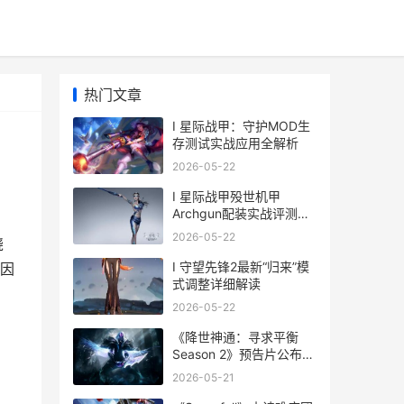
热门文章
I 星际战甲：守护MOD生
存测试实战应用全解析
2026-05-22
I 星际战甲殁世机甲
Archgun配装实战评测与
应用分析
2026-05-22
绕
I 守望先锋2最新“归来”模
因
式调整详细解读
2026-05-22
《降世神通：寻求平衡
Season 2》预告片公布，
展示拓芙指南安昂
2026-05-21