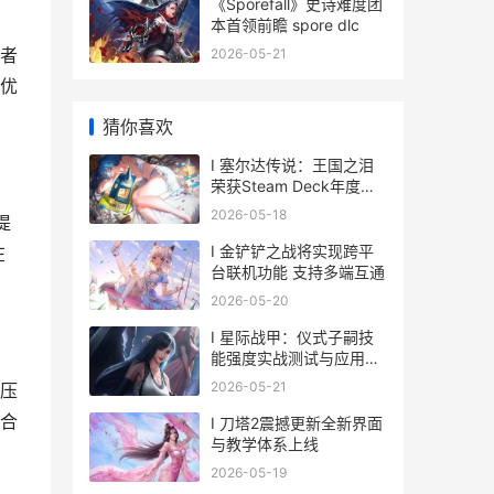
《Sporefall》史诗难度团
本首领前瞻 spore dlc
者
2026-05-21
优
猜你喜欢
I 塞尔达传说：王国之泪
荣获Steam Deck年度人
气游戏称号
2026-05-18
提
I 金铲铲之战将实现跨平
在
台联机功能 支持多端互通
2026-05-20
I 星际战甲：仪式子嗣技
能强度实战测试与应用探
索
2026-05-21
压
合
I 刀塔2震撼更新全新界面
与教学体系上线
2026-05-19