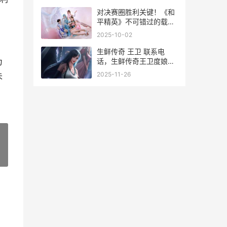
对决赛圈胜利关键！《和
平精英》不可错过的载具
选择
2025-10-02
生鲜传奇 王卫 联系电
话，生鲜传奇王卫度娘百
为
科 生鲜传奇王卫是安徽人
2025-11-26
未
»