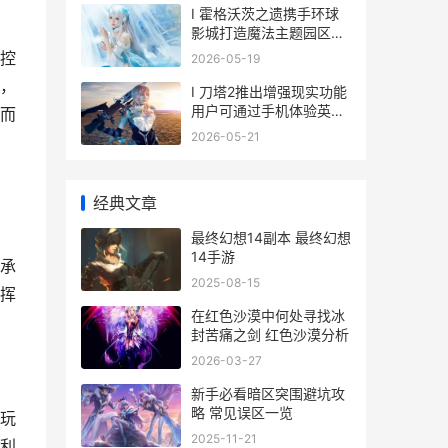
I 霍格沃茨之遗携手环球
影城打造魔法主题园区互
动体验
控
2026-05-19
，
I 刀塔2推出增强现实功能
用户可通过手机体验英雄
而
之战
2026-05-21
经典文章
最终幻想14副本 最终幻想
14手游
承
2025-08-15
挥
在红色沙漠中何处寻找冰
封苦痛之剑 红色沙漠分析
2026-03-27
新手必看暗区突围避坑攻
略 常见误区一览
玩
2025-11-21
利