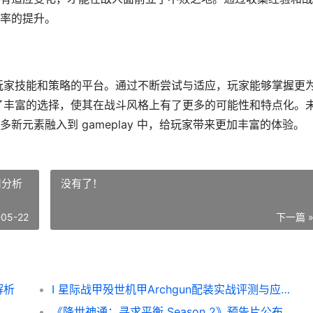
率的提升。
玩家技能和策略的平台。通过不断尝试与适应，玩家能够掌握更
了丰富的选择，使其在战斗风格上有了更多的可能性和特点化。
元素融入到 gameplay 中，给玩家带来更加丰富的体验。
用分析
没有了！
-05-22
下一篇 
解析
I 星际战甲殁世机甲Archgun配装实战评测与应用分析
《降世神通：寻求平衡 Season 2》预告片公布，展示拓芙指南安昂