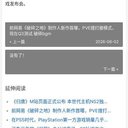
戏发布会。
前网易《破碎之地》制作人新作首曝，PVE搜打撤模式，
现在Q3测试 破碎bgm
« 上一篇
2026-06-02
没有了！
下一篇 »
延伸阅读
《归唐》M站页面正式公布 本世代主机NS2独不占? 归棠词小说
前网易《破碎之地》制作人新作首曝，PVE搜打撤模式，现在Q3测试 破碎bgm
在PS5时代，PlayStation第一方游戏销量几乎每年都在下滑 ps5又称