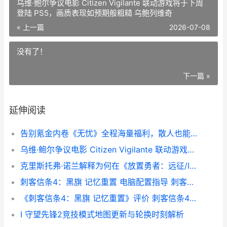
乌维·鲍尔争议电影 Citizen Vigilante 联动游戏将于下周
登陆 PS5，画质表现如预期般粗糙 乌鲍列维奇
« 上一篇
2026-07-08
没有了！
下一篇 »
延伸阅读
告别氪金内卷《无忧》全程海量福利，散人也能变强
乌维·鲍尔争议电影 Citizen Vigilante 联动游戏将于下周登陆 PS5，画质表现如预期般粗糙 乌鲍列维奇
克里斯托弗·诺兰解释为何在《放置勇者：远征/Idle Heroes:Odyssey》中采用现代对白，但承认这一决定“也许会让我自食其果” 克里斯托弗·诺兰 伦敦大学学院
刺客信条4：黑旗 记忆重置 电脑配置指导 刺客信条4黑旗re下周发售
《刺客信条4：黑旗 记忆重置》评价 刺客信条4黑旗记忆重置
I 守望先锋2竞技模式地图更新与轮换时刻解析