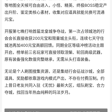
等地图全天候可自由进入，小怪、精英、终极BOSS稳定产
出升阶、鉴定类核心素材，收集对应道具就能兑换可流通
元宝
。
开服第七晚打响首届龙皇城争夺战，第一次占领城池的行
会会长直接收获200元宝和限量城主头衔，连续七天守住
城池再加400
元宝
高额回馈。同期全区等级冲榜活动主题
开启，榜单前三名玩家可直接领取涅槃、轮回高级武器，
原有装备强化数值完整继承，无需从头打造装备。
无论是个人刷图搜集资源，还是集结行会征战沙城，全部
道具、奖励都依靠游戏内模式产出，不存在付费压制。约
上昔日老友共同入驻《无忧》最新大区，组队刷宝、合力
夺城，找回当年热血纯粹的玛法岁月。