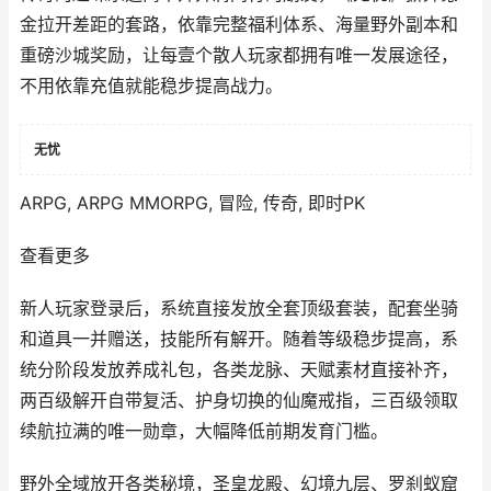
金拉开差距的套路，依靠完整福利体系、海量野外副本和
重磅沙城奖励，让每壹个散人玩家都拥有唯一发展途径，
不用依靠充值就能稳步提高战力。
无忧
ARPG, ARPG MMORPG, 冒险, 传奇, 即时PK
查看更多
新人玩家登录后，系统直接发放全套顶级套装，配套坐骑
和道具一并赠送，技能所有解开。随着等级稳步提高，系
统分阶段发放养成礼包，各类龙脉、天赋素材直接补齐，
两百级解开自带复活、护身切换的仙魔戒指，三百级领取
续航拉满的唯一勋章，大幅降低前期发育门槛。
野外全域放开各类秘境，圣皇龙殿、幻境九层、罗刹蚁窟