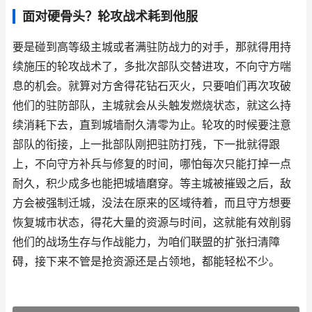
面对硬骨头？轮攻战术耗到他服
要是碰到高等级主城或者满驻防战力的对手，那就得用持
续施压的轮攻战术了，多批次部队交替进攻，不向守方喘
息的机会。就算对方舍得花钻石灭火，只要咱们再次攻破
他们的驻防部队，主城就会从头触发燃烧状态，就这么持
续消耗下去，直到城墙耐久清零为止。轮攻的时候要注意
部队的衔接，上一批部队刚把驻防打残，下一批就得跟
上，不向守方补兵与修复的时间，哪怕每次只能打掉一点
耐久，积少成多也能把城墙磨穿。等主城被摧毁之后，敌
方会被强制迁城，没法在原来的区域待着，而且守方想要
恢复城市状态，得花大量的资源与时间，这就能有效削弱
他们的战场生存与作战能力，为咱们联盟的扩张扫清障
碍，接下来不管是抢资源还是占领地，都能轻松不少。