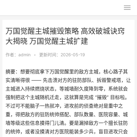
万国觉醒主城摧毁策略 高效破城诀窍
大揭晓 万国觉醒主城扩建
作者：
admin
•
更新时间：2026-05-19
摘要：想要彻底拿下万国觉醒里的敌方主城，核心路子其
实清晰得很 —— 先击溃对方的驻防部队、拆毁警戒塔，让
主城进入持续燃烧状态，等城墙耐久度降到零，系统就会
强制把这个主城随机迁走，这就算是完成 “摧毁” 目标啦。
不过可不能脑子一热就冲，进攻前的侦查绝对是重中之
重，得把敌方的驻防统帅搭配、部队数量、医院容量、城
墙等级这些信息摸得门儿清。要是漏掉敌方一个擅长驻防
的统帅，或者没摸清对方医院能装多少兵，盲目进攻只会