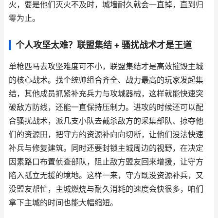
火，要是他们灭火不及时，城墙耐久就会一直掉，直到归
零为止。
个人攻坚太难？联盟集结 + 骚扰战术才是王道
单枪匹马去攻坚难度可不小，联盟集结才是高效摧毁主城
的核心战术。找个统帅组合齐全、战力最高的玩家发起集
结，其他成员抓紧补充兵力与攻城器械，这样就能快速突
破敌方防线，还能一直保持压制力。进攻的时候还可以配
合骚扰战术，派几支小队去截杀敌方的采集部队、掠夺他
们的资源田，把守方的资源补向向切断，让他们没法快速
补兵与修复建筑。同时还要封锁主城周边的视野，在决定
因素路口布置侦查部队，阻止敌方盟友回来增援，让守方
陷入孤立无援的境地。这样一来，守方既没资源补兵，又
没盟友帮忙，主城燃烧与耐久消耗的速度会快很多，咱们
拿下主城的时间也能大幅缩短。