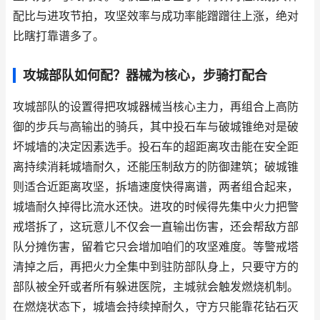
配比与进攻节拍，攻坚效率与成功率能蹭蹭往上涨，绝对
比瞎打靠谱多了。
攻城部队如何配？器械为核心，步骑打配合
攻城部队的设置得把攻城器械当核心主力，再组合上高防
御的步兵与高输出的骑兵，其中投石车与破城锥绝对是破
坏城墙的决定因素选手。投石车的超距离攻击能在安全距
离持续消耗城墙耐久，还能压制敌方的防御建筑；破城锥
则适合近距离攻坚，拆墙速度快得离谱，两者组合起来，
城墙耐久掉得比流水还快。进攻的时候得先集中火力把警
戒塔拆了，这玩意儿不仅会一直输出伤害，还会帮敌方部
队分摊伤害，留着它只会增加咱们的攻坚难度。等警戒塔
清掉之后，再把火力全集中到驻防部队身上，只要守方的
部队被全歼或者所有躲进医院，主城就会触发燃烧机制。
在燃烧状态下，城墙会持续掉耐久，守方只能靠花钻石灭