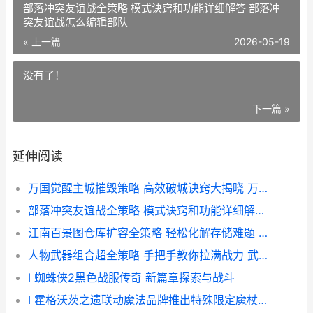
部落冲突友谊战全策略 模式诀窍和功能详细解答 部落冲
突友谊战怎么编辑部队
« 上一篇
2026-05-19
没有了！
下一篇 »
延伸阅读
万国觉醒主城摧毁策略 高效破城诀窍大揭晓 万国觉醒主城扩建
部落冲突友谊战全策略 模式诀窍和功能详细解答 部落冲突友谊战怎么编辑部队
江南百景图仓库扩容全策略 轻松化解存储难题 江南百景图仓库建筑右上角图标
人物武器组合超全策略 手把手教你拉满战力 武器技能介绍
I 蜘蛛侠2黑色战服传奇 新篇章探索与战斗
I 霍格沃茨之遗联动魔法品牌推出特殊限定魔杖周边产品