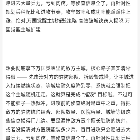
赔进去大量兵力，亏到肉疼。等侦查信息全了，再针对性
规划兵种配比和进攻节奏，攻坚效率和成功率能蹭蹭往上
涨，绝对,万国觉醒主城摧毁策略 高效破城诀窍大揭晓 万
国觉醒主城扩建
想要彻底拿下万国觉醒里的敌方主城，核心路子其实清晰
得很 —— 先击溃对方的驻防部队、拆毁警戒塔，让主城进
入持续燃烧状态，等城墙耐久度降到零，系统就会强制把
这个主城随机迁走，这就算是完成 “摧毁” 目标啦。不过可
不能脑子一热就冲，进攻前的侦查绝对是重中之重，得把
敌方的驻防统帅组合、部队数量、医院容量、城墙等级这
些信息摸得门儿清。要是漏掉敌方壹个擅长驻防的统帅，
或者没摸清对方医院能装多少兵，盲目进攻只会赔进去大
量兵力，亏到肉疼。等侦查信息全了，再针对性规划兵种