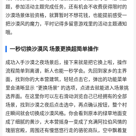
题，参加活动主题完成任务，还有机会不收费获得限时的
沙漠场景体验资格，就算暂时不想花钱，也能提前感受一
把沙漠风的魔力，平时记得多留意游戏里的活动主题通知
哦。
一秒切换沙漠风 场景更换超简单操作
成功入手沙漠之夜场景后，接下来就是把它换上啦，操作
流程简单到离谱，新人也能一秒学会。先回到家乡的主界
面，找到你的大本营建筑，轻轻点击它，弹出的功能菜单
里会清晰显示 “更换场景” 的选项，点进去就能进入场景挑
选界面。在这里你可以左右滑动浏览自己已经拥有的全部
场景，找到沙漠之夜后点击选中，再点确认按钮，整个村
庄瞬间就会切换成沙漠风格。你会看到原本的绿草地面变
成了细腻的黄沙，大本营摇身一变成了充满阿拉伯风情的
瑰丽宫殿，周围还有慢悠悠行走的骆驼商队，空中飘着复